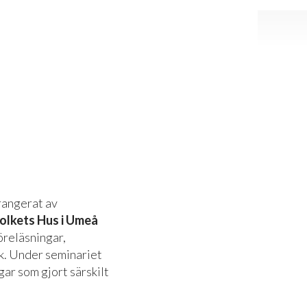
rrangerat av
olkets Hus i Umeå
öreläsningar,
k. Under seminariet
ngar som gjort särskilt