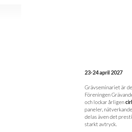
23-24 april 2027
Grävseminariet är det
Föreningen Grävande
och lockar årligen
ci
paneler, nätverkande
delas även det prest
starkt avtryck.