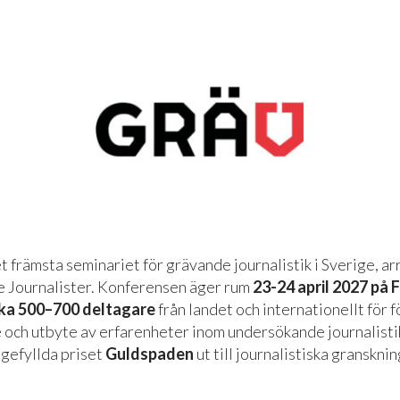
 främsta seminariet för grävande journalistik i Sverige, a
 Journalister. Konferensen äger rum
23-24 april 2027
på F
rka 500–700 deltagare
från landet och internationellt för f
 och utbyte av erfarenheter inom undersökande journalisti
igefyllda priset
Guldspaden
ut till journalistiska granskni