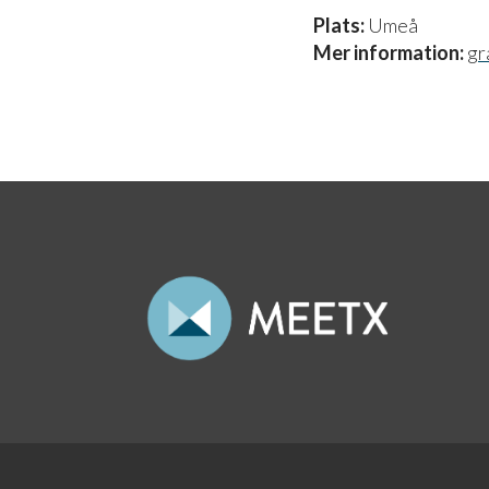
Plats:
Umeå
Mer information:
gr