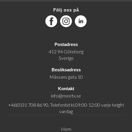
Följ oss på
Facebook
Instagram
LinkedIn
Postadress
412 94 Göteborg
Sverige
Besöksadress
Mässans gata 10
Kontakt
info@meetx.se
+46(0)31 708 86 90, Telefontid kl.09:00-12:00 varje helgfri
vardag
Hem