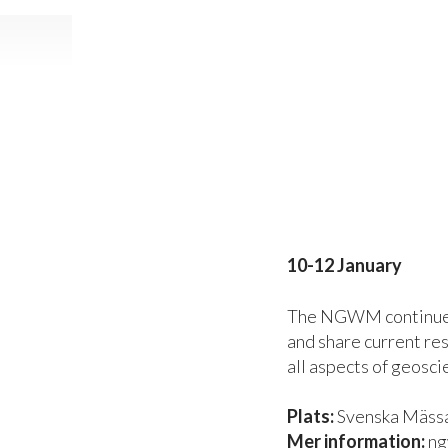
10-12 January
The NGWM continues t
and share current res
all aspects of geosci
Plats:
Svenska Mäss
Mer information:
ng