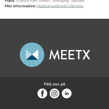
Plats:
Science Park Towers, Jönköping
, Sweden
Mer information:
Nuklearmedicinskt Vårmöte
Följ oss på
Facebook
Instagram
LinkedIn