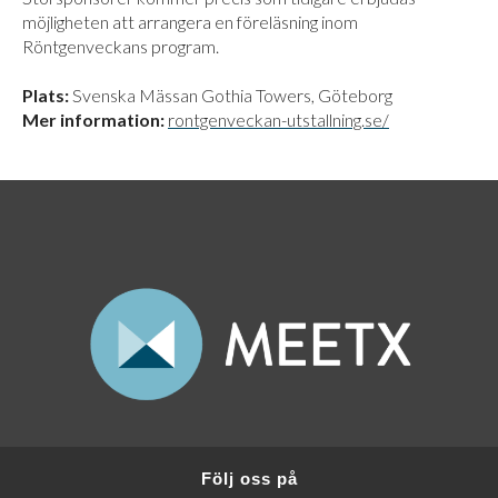
möjligheten att arrangera en föreläsning inom
Röntgenveckans program.
Plats:
Svenska Mässan Gothia Towers, Göteborg
Mer information:
rontgenveckan-utstallning.se/
Följ oss på