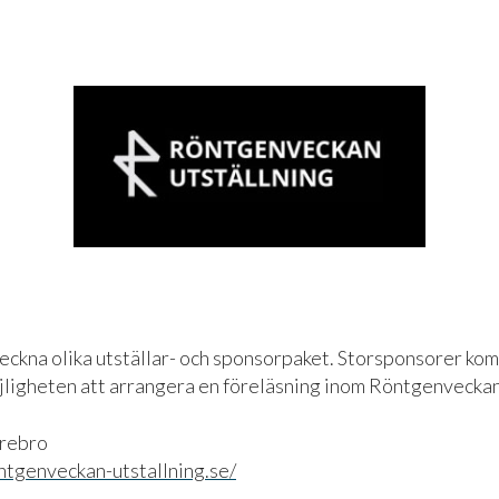
 teckna olika utställar- och sponsorpaket. Storsponsorer ko
jligheten att arrangera en föreläsning inom Röntgenvecka
rebro
ntgenveckan-utstallning.se/