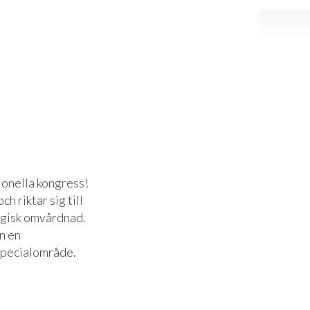
ionella kongress!
 riktar sig till
ogisk omvårdnad.
an en
 specialområde.