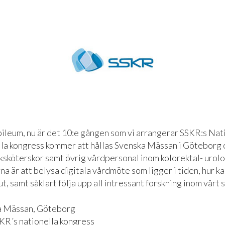
ubileum, nu är det 10:e gången som vi arrangerar SSKR:s Nat
la kongress kommer att hållas Svenska Mässan i Göteborg och
ksköterskor samt övrig vårdpersonal inom kolorektal- urol
na är att belysa digitala vårdmöte som ligger i tiden, hur k
, samt såklart följa upp all intressant forskning inom vårt
a Mässan, Göteborg
KR´s nationella kongress