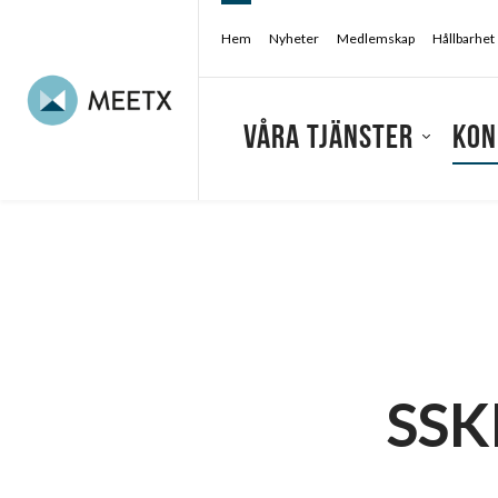
Hem
Nyheter
Medlemskap
Hållbarhet
Våra tjänster
Kon
Konferensarrangör
/
Konferens & kongress
SSKR