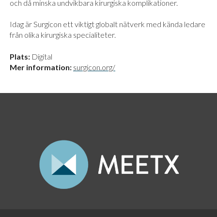
och då minska undvikbara kirurgiska komplikationer.
Idag är Surgicon ett viktigt globalt nätverk med kända ledare
från olika kirurgiska specialiteter.
Plats:
Digital
Mer information:
surgicon.org/