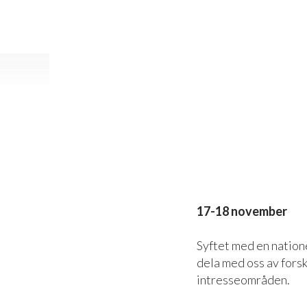
17-18 november
Syftet med en natione
dela med oss av fors
intresseområden.