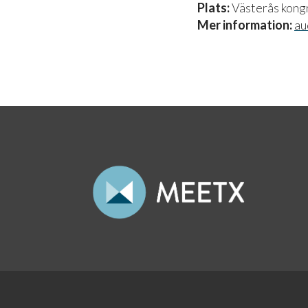
Plats:
Västerås kongr
Mer information:
au